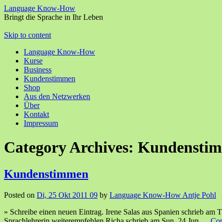
Language Know-How
Bringt die Sprache in Ihr Leben
Skip to content
Language Know-How
Kurse
Business
Kundenstimmen
Shop
Aus den Netzwerken
Über
Kontakt
Impressum
Category Archives:
Kundensti
Kundenstimmen
Posted on
Di, 25 Okt 2011 09
by
Language Know-How Antje Pohl
» Schreibe einen neuen Eintrag. Irene Salas aus Spanien schrieb am Th
Sprachlehrerin weiterempfehlen.Richa schrieb am Sun, 24 Jun …
Con