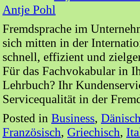
Antje Pohl
Fremdsprache im Unternehm
sich mitten in der Internati
schnell, effizient und zielg
Für das Fachvokabular in I
Lehrbuch? Ihr Kundenservic
Servicequalität in der Fre
Posted in
Business
,
Dänisc
Französisch
,
Griechisch
,
It