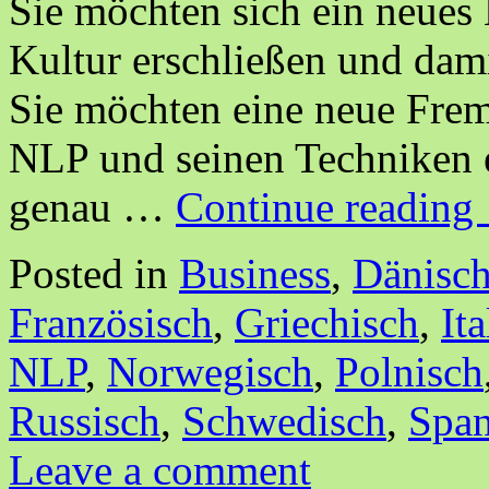
Sie möchten sich ein neues
Kultur erschließen und dami
Sie möchten eine neue Fre
NLP und seinen Techniken e
genau …
Continue reading
Posted in
Business
,
Dänisc
Französisch
,
Griechisch
,
It
NLP
,
Norwegisch
,
Polnisch
Russisch
,
Schwedisch
,
Span
Leave a comment