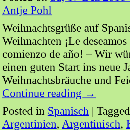
Antje Pohl
Weihnachtsgrüße auf Spanis
Weihnachten ¡Le deseamos u
comienzo de año! – Wir wün
einen guten Start ins neue J
Weihnachtsbräuche und Feie
Continue reading
→
Posted in
Spanisch
|
Tagged
Argentinien
,
Argentinisch
,