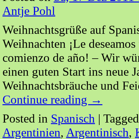
Antje Pohl
Weihnachtsgrüße auf Spanis
Weihnachten ¡Le deseamos u
comienzo de año! – Wir wün
einen guten Start ins neue J
Weihnachtsbräuche und Feie
Continue reading
→
Posted in
Spanisch
|
Tagged
Argentinien
,
Argentinisch
,