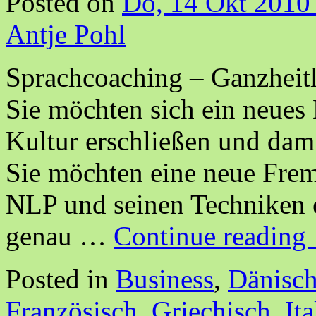
Posted on
Do, 14 Okt 2010
Antje Pohl
Sprachcoaching – Ganzheit
Sie möchten sich ein neues
Kultur erschließen und dami
Sie möchten eine neue Fre
NLP und seinen Techniken e
genau …
Continue reading
Posted in
Business
,
Dänisc
Französisch
,
Griechisch
,
It