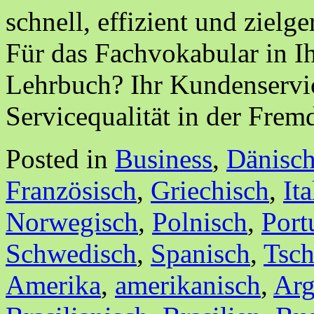
schnell, effizient und zielg
Für das Fachvokabular in I
Lehrbuch? Ihr Kundenservic
Servicequalität in der Fre
Posted in
Business
,
Dänisc
Französisch
,
Griechisch
,
It
Norwegisch
,
Polnisch
,
Port
Schwedisch
,
Spanisch
,
Tsch
Amerika
,
amerikanisch
,
Arg