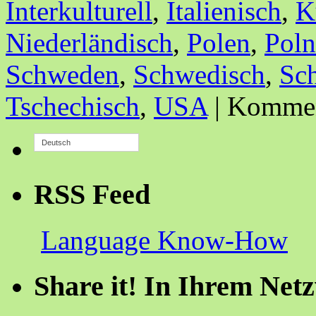
Interkulturell
,
Italienisch
,
K
Niederländisch
,
Polen
,
Poln
Schweden
,
Schwedisch
,
Sc
Tschechisch
,
USA
|
Komment
Deutsch
RSS Feed
Language Know-How
Share it! In Ihrem Net