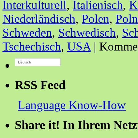
Interkulturell
,
Italienisch
,
K
Niederländisch
,
Polen
,
Poln
Schweden
,
Schwedisch
,
Sc
Tschechisch
,
USA
|
Komment
Deutsch
RSS Feed
Language Know-How
Share it! In Ihrem Net